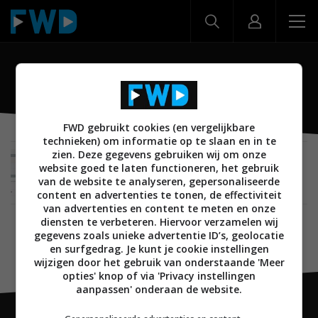
Overcast
FWD gebruikt cookies (en vergelijkbare
technieken) om informatie op te slaan en in te
zien. Deze gegevens gebruiken wij om onze
MOBILE
12 OKTOBER 2015
website goed te laten functioneren, het gebruik
Podcast-app Overcast op iOS nu gratis te
van de website te analyseren, gepersonaliseerde
downloaden
content en advertenties te tonen, de effectiviteit
van advertenties en content te meten en onze
diensten te verbeteren. Hiervoor verzamelen wij
gegevens zoals unieke advertentie ID’s, geolocatie
en surfgedrag. Je kunt je cookie instellingen
wijzigen door het gebruik van onderstaande 'Meer
opties' knop of via 'Privacy instellingen
aanpassen' onderaan de website.