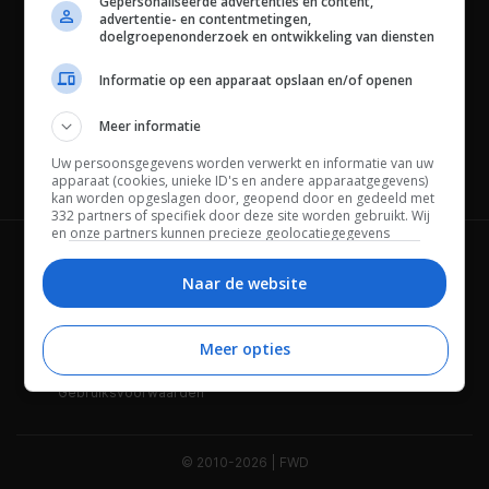
Gepersonaliseerde advertenties en content,
advertentie- en contentmetingen,
doelgroepenonderzoek en ontwikkeling van diensten
Informatie op een apparaat opslaan en/of openen
Meer informatie
Uw persoonsgegevens worden verwerkt en informatie van uw
Channels
apparaat (cookies, unieke ID's en andere apparaatgegevens)
kan worden opgeslagen door, geopend door en gedeeld met
332 partners of specifiek door deze site worden gebruikt. Wij
en onze partners kunnen precieze geolocatiegegevens
gebruiken.
Lijst met partners.
Wie is FWD
Privacybeleid
Bepaalde leveranciers kunnen uw persoonsgegevens
Naar de website
verwerken op basis van gerechtvaardigd belang. U kunt
Adverteren
Contact
hiertegen bezwaar maken door uw opties hieronder te
beheren. Zoek onderaan deze pagina of in het sitemenu naar
Meer opties
Cookies
Disclaimer
een link om uw toestemming te beheren of in te trekken via de
privacy- en cookie-instellingen.
Gebruiksvoorwaarden
© 2010-2026 | FWD