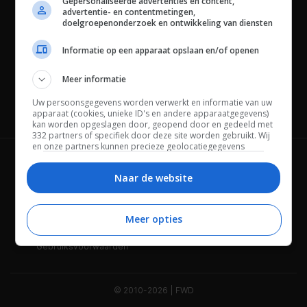
Gepersonaliseerde advertenties en content,
advertentie- en contentmetingen,
doelgroepenonderzoek en ontwikkeling van diensten
Informatie op een apparaat opslaan en/of openen
Meer informatie
Uw persoonsgegevens worden verwerkt en informatie van uw
Channels
apparaat (cookies, unieke ID's en andere apparaatgegevens)
kan worden opgeslagen door, geopend door en gedeeld met
332 partners of specifiek door deze site worden gebruikt. Wij
en onze partners kunnen precieze geolocatiegegevens
gebruiken.
Lijst met partners.
Wie is FWD
Privacybeleid
Bepaalde leveranciers kunnen uw persoonsgegevens
Naar de website
verwerken op basis van gerechtvaardigd belang. U kunt
Adverteren
Contact
hiertegen bezwaar maken door uw opties hieronder te
beheren. Zoek onderaan deze pagina of in het sitemenu naar
Meer opties
Cookies
Disclaimer
een link om uw toestemming te beheren of in te trekken via de
privacy- en cookie-instellingen.
Gebruiksvoorwaarden
© 2010-2026 | FWD