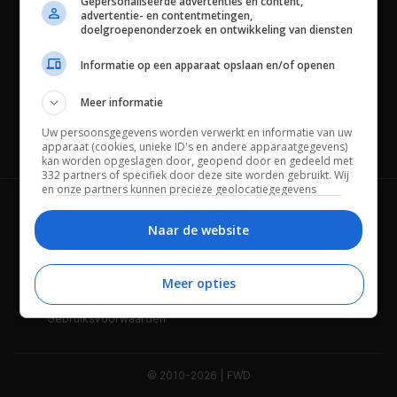
Gepersonaliseerde advertenties en content,
advertentie- en contentmetingen,
doelgroepenonderzoek en ontwikkeling van diensten
Informatie op een apparaat opslaan en/of openen
Meer informatie
Uw persoonsgegevens worden verwerkt en informatie van uw
Channels
apparaat (cookies, unieke ID's en andere apparaatgegevens)
kan worden opgeslagen door, geopend door en gedeeld met
332 partners of specifiek door deze site worden gebruikt. Wij
en onze partners kunnen precieze geolocatiegegevens
gebruiken.
Lijst met partners.
Wie is FWD
Privacybeleid
Bepaalde leveranciers kunnen uw persoonsgegevens
Naar de website
verwerken op basis van gerechtvaardigd belang. U kunt
Adverteren
Contact
hiertegen bezwaar maken door uw opties hieronder te
beheren. Zoek onderaan deze pagina of in het sitemenu naar
Meer opties
Cookies
Disclaimer
een link om uw toestemming te beheren of in te trekken via de
privacy- en cookie-instellingen.
Gebruiksvoorwaarden
© 2010-2026 | FWD