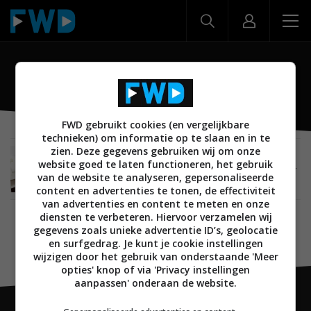
Orbitsound
FWD gebruikt cookies (en vergelijkbare
technieken) om informatie op te slaan en in te
zien. Deze gegevens gebruiken wij om onze
AUDIO
08 OKTOBER 2013
website goed te laten functioneren, het gebruik
Orbitsound SB60 Soundbase speaker voor onder
van de website te analyseren, gepersonaliseerde
de tv
content en advertenties te tonen, de effectiviteit
van advertenties en content te meten en onze
diensten te verbeteren. Hiervoor verzamelen wij
gegevens zoals unieke advertentie ID’s, geolocatie
en surfgedrag. Je kunt je cookie instellingen
wijzigen door het gebruik van onderstaande 'Meer
opties' knop of via 'Privacy instellingen
aanpassen' onderaan de website.