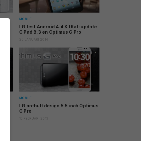
MOBILE
et
LG test Android 4.4 KitKat-update
G Pad 8.3 en Optimus G Pro
20 JANUARI 2014
MOBILE
t 5.5
LG onthult design 5.5 inch Optimus
G Pro
13 FEBRUARI 2013