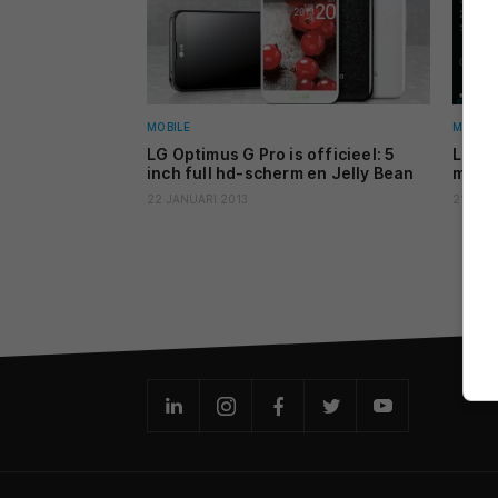
MOBILE
MOBILE
LG Optimus G Pro is officieel: 5
LG be
inch full hd-scherm en Jelly Bean
met 5
22 JANUARI 2013
21 JAN