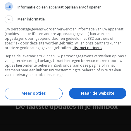
Informatie op een apparaat opslaan en/of openen
Meer informatie
Uw persoonsgegevens worden verwerkt en informatie van uw apparaat
(cookies, unieke ID's en andere apparaatgegevens) kan worden
opgeslagen door, geopend door en gedeeld met 332 partners of
vestigt komst Optimus G Pro
specifiek door deze site worden gebruikt. Wij en onze partners kunnen
.5 inch full hd-scherm
precieze geolocatiegegevens gebruiken.
Lijst met partners.
UARI 2013
Bepaalde leveranciers kunnen uw persoonsgegevens verwerken op basis
van gerechtvaardigd belang. U kunt hiertegen bezwaar maken door uw
opties hieronder te beheren. Zoek onderaan deze pagina of in het
sitemenu naar een link om uw toestemming te beheren of in te trekken
via de privacy- en cookie-instellingen.
Meer opties
Naar de website
De laatste updates in je mailbox