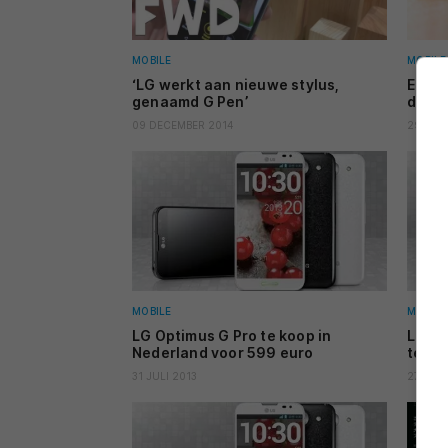
MOBILE
MOBILE
‘LG werkt aan nieuwe stylus,
Eerst
genaamd G Pen’
duike
09 DECEMBER 2014
29 JAN
MOBILE
MOBILE
LG Optimus G Pro te koop in
LG Op
Nederland voor 599 euro
te ko
31 JULI 2013
27 MEI 