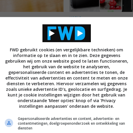
MOBILE
e foto’s LG G Pro 2 phablet
LG presenteert G Pro 2 phabl
n op
tijdens MWC 2014
UARI 2014
27 JANUARI 2014
FWD gebruikt cookies (en vergelijkbare technieken) om
informatie op te slaan en in te zien. Deze gegevens
gebruiken wij om onze website goed te laten functioneren,
het gebruik van de website te analyseren,
gepersonaliseerde content en advertenties te tonen, de
effectiviteit van advertenties en content te meten en onze
diensten te verbeteren. Hiervoor verzamelen wij gegevens
zoals unieke advertentie ID’s, geolocatie en surfgedrag. Je
MOBILE
kunt je cookie instellingen wijzigen door het gebruik van
timus G Pro vanaf augustus
LG lanceert Optimus G Pro me
onderstaande 'Meer opties' knop of via 'Privacy
op voor 599 euro
inch Full HD display
instellingen aanpassen' onderaan de website.
2013
18 FEBRUARI 2013
Gepersonaliseerde advertenties en content, advertentie- en
contentmetingen, doelgroepenonderzoek en ontwikkeling van
diensten