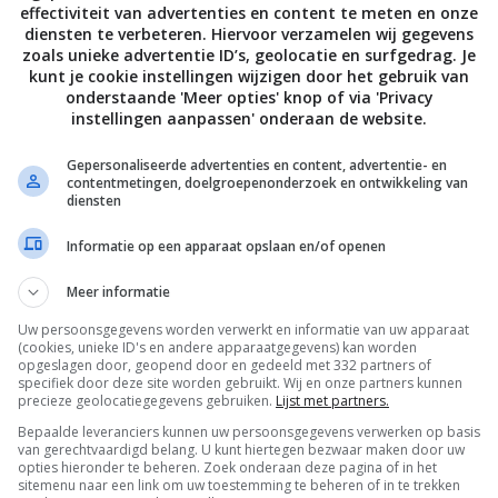
effectiviteit van advertenties en content te meten en onze
diensten te verbeteren. Hiervoor verzamelen wij gegevens
zoals unieke advertentie ID’s, geolocatie en surfgedrag. Je
kunt je cookie instellingen wijzigen door het gebruik van
onderstaande 'Meer opties' knop of via 'Privacy
instellingen aanpassen' onderaan de website.
Gepersonaliseerde advertenties en content, advertentie- en
contentmetingen, doelgroepenonderzoek en ontwikkeling van
diensten
Informatie op een apparaat opslaan en/of openen
Meer informatie
Uw persoonsgegevens worden verwerkt en informatie van uw apparaat
De laatste updates in je mailbox
(cookies, unieke ID's en andere apparaatgegevens) kan worden
opgeslagen door, geopend door en gedeeld met 332 partners of
specifiek door deze site worden gebruikt. Wij en onze partners kunnen
precieze geolocatiegegevens gebruiken.
Lijst met partners.
Bepaalde leveranciers kunnen uw persoonsgegevens verwerken op basis
van gerechtvaardigd belang. U kunt hiertegen bezwaar maken door uw
opties hieronder te beheren. Zoek onderaan deze pagina of in het
Channels
sitemenu naar een link om uw toestemming te beheren of in te trekken