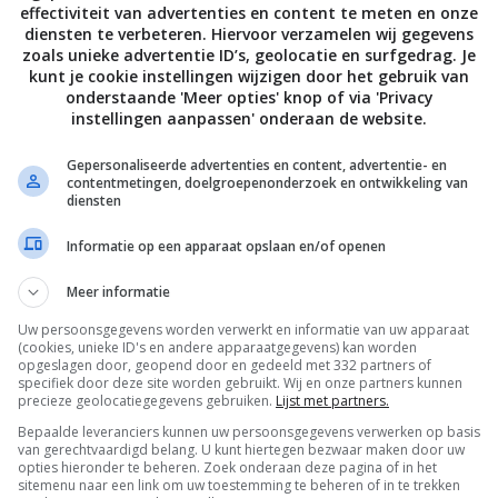
effectiviteit van advertenties en content te meten en onze
diensten te verbeteren. Hiervoor verzamelen wij gegevens
zoals unieke advertentie ID’s, geolocatie en surfgedrag. Je
kunt je cookie instellingen wijzigen door het gebruik van
onderstaande 'Meer opties' knop of via 'Privacy
instellingen aanpassen' onderaan de website.
Gepersonaliseerde advertenties en content, advertentie- en
contentmetingen, doelgroepenonderzoek en ontwikkeling van
diensten
Informatie op een apparaat opslaan en/of openen
Meer informatie
Uw persoonsgegevens worden verwerkt en informatie van uw apparaat
De laatste updates in je mailbox
(cookies, unieke ID's en andere apparaatgegevens) kan worden
opgeslagen door, geopend door en gedeeld met 332 partners of
specifiek door deze site worden gebruikt. Wij en onze partners kunnen
precieze geolocatiegegevens gebruiken.
Lijst met partners.
Bepaalde leveranciers kunnen uw persoonsgegevens verwerken op basis
van gerechtvaardigd belang. U kunt hiertegen bezwaar maken door uw
opties hieronder te beheren. Zoek onderaan deze pagina of in het
Channels
sitemenu naar een link om uw toestemming te beheren of in te trekken