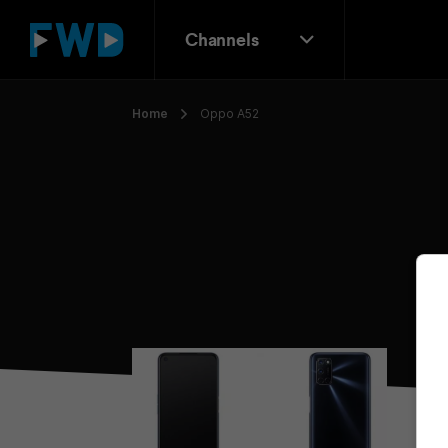
Channels
Home
Oppo A52