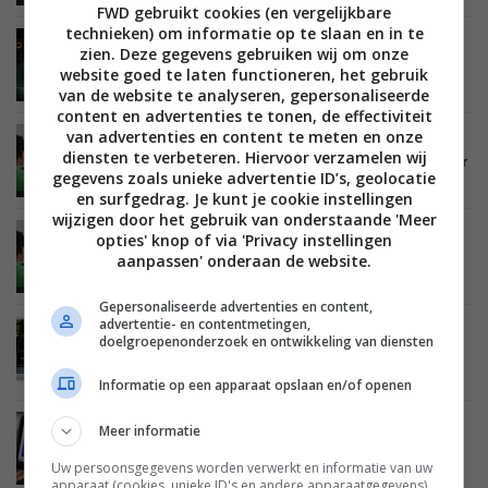
FWD gebruikt cookies (en vergelijkbare
technieken) om informatie op te slaan en in te
ENTERTAINMENT
11 NOVEMBER 2014
zien. Deze gegevens gebruiken wij om onze
OnLive voor streamen van games gelanceerd in
website goed te laten functioneren, het gebruik
Nederland
van de website te analyseren, gepersonaliseerde
content en advertenties te tonen, de effectiviteit
van advertenties en content te meten en onze
ENTERTAINMENT
30 OKTOBER 2014
diensten te verbeteren. Hiervoor verzamelen wij
Streamingdienst voor games OnLive 11 november
gegevens zoals unieke advertentie ID’s, geolocatie
naar Nederland
en surfgedrag. Je kunt je cookie instellingen
wijzigen door het gebruik van onderstaande 'Meer
opties' knop of via 'Privacy instellingen
BEELD
ENTERTAINMENT
28 AUGUSTUS 2014
Philips Android tv’s krijgen toegang tot
aanpassen' onderaan de website.
cloudgaming-dienst OnLive
Gepersonaliseerde advertenties en content,
advertentie- en contentmetingen,
BEELD
ENTERTAINMENT
07 JUNI 2012
doelgroepenonderzoek en ontwikkeling van diensten
Ook LG brengt cloud gaming naar Smart TV’s
Informatie op een apparaat opslaan en/of openen
Meer informatie
MOBILE
02 MAART 2012
OnLive Windows desktop nu beschikbaar voor
Android tablets
Uw persoonsgegevens worden verwerkt en informatie van uw
apparaat (cookies, unieke ID's en andere apparaatgegevens)