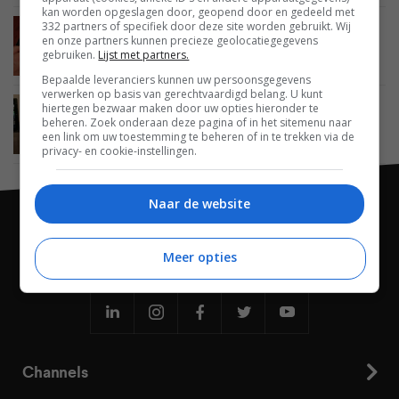
kan worden opgeslagen door, geopend door en gedeeld met
332 partners of specifiek door deze site worden gebruikt. Wij
MOBILE
11 JANUARI 2012
en onze partners kunnen precieze geolocatiegegevens
OnLive Cloud Desktop: Windows 7 streaming
gebruiken.
Lijst met partners.
naar iPad of Android tablet
Bepaalde leveranciers kunnen uw persoonsgegevens
verwerken op basis van gerechtvaardigd belang. U kunt
hiertegen bezwaar maken door uw opties hieronder te
MOBILE
08 JUNI 2011
beheren. Zoek onderaan deze pagina of in het sitemenu naar
OnLive Player maakt streaming games mogelijk
een link om uw toestemming te beheren of in te trekken via de
op tablets
privacy- en cookie-instellingen.
Naar de website
Meer opties
Channels