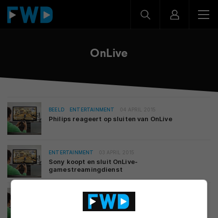
OnLive
BEELD
ENTERTAINMENT
04 APRIL 2015
Philips reageert op sluiten van OnLive
ENTERTAINMENT
03 APRIL 2015
Sony koopt en sluit OnLive-
gamestreamingdienst
ENTERTAINMENT
24 NOVEMBER 2014
‘Cloud gaming bereikt omslagpunt in 2015’