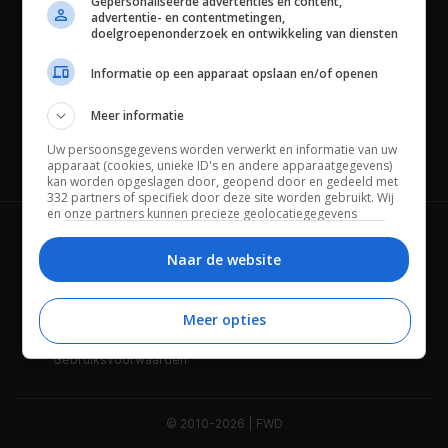
Gepersonaliseerde advertenties en content,
advertentie- en contentmetingen,
doelgroepenonderzoek en ontwikkeling van diensten
Informatie op een apparaat opslaan en/of openen
Meer informatie
Uw persoonsgegevens worden verwerkt en informatie van uw
Channels
apparaat (cookies, unieke ID's en andere apparaatgegevens)
kan worden opgeslagen door, geopend door en gedeeld met
332 partners of specifiek door deze site worden gebruikt. Wij
en onze partners kunnen precieze geolocatiegegevens
gebruiken.
Lijst met partners.
Wie is FWD
Privacybeleid
Bepaalde leveranciers kunnen uw persoonsgegevens
Naar de website
verwerken op basis van gerechtvaardigd belang. U kunt
Adverteren
Contact
hiertegen bezwaar maken door uw opties hieronder te
beheren. Zoek onderaan deze pagina of in het sitemenu naar
Meer opties
Cookies
Disclaimer
een link om uw toestemming te beheren of in te trekken via de
privacy- en cookie-instellingen.
Gebruiksvoorwaarden
© 2010-2026 | FWD