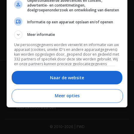
Gepersonaliseerde advertenties en content,
advertentie- en contentmetingen,
doelgroepenonderzoek en ontwikkeling van diensten
Informatie op een apparaat opslaan en/of openen
Meer informatie
Uw persoonsgegevens worden verwerkt en informatie van uw
Channels
apparaat (cookies, unieke ID's en andere apparaatgegevens)
kan worden opgeslagen door, geopend door en gedeeld met
332 partners of specifiek door deze site worden gebruikt. Wij
en onze partners kunnen precieze geolocatiegegevens
gebruiken.
Lijst met partners.
Wie is FWD
Privacybeleid
Bepaalde leveranciers kunnen uw persoonsgegevens
Naar de website
verwerken op basis van gerechtvaardigd belang. U kunt
Adverteren
Contact
hiertegen bezwaar maken door uw opties hieronder te
beheren. Zoek onderaan deze pagina of in het sitemenu naar
Meer opties
Cookies
Disclaimer
een link om uw toestemming te beheren of in te trekken via de
privacy- en cookie-instellingen.
Gebruiksvoorwaarden
© 2010-2026 | FWD