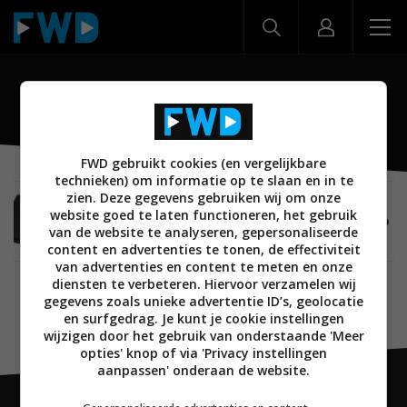
One Touch Tab 8 HD
FWD gebruikt cookies (en vergelijkbare
technieken) om informatie op te slaan en in te
zien. Deze gegevens gebruiken wij om onze
MOBILE
10 JANUARI 2013
website goed te laten functioneren, het gebruik
Alcatel lanceert One Touch Tab 7 HD en Tab 8 HD
van de website te analyseren, gepersonaliseerde
Android tablets
content en advertenties te tonen, de effectiviteit
van advertenties en content te meten en onze
diensten te verbeteren. Hiervoor verzamelen wij
gegevens zoals unieke advertentie ID’s, geolocatie
en surfgedrag. Je kunt je cookie instellingen
wijzigen door het gebruik van onderstaande 'Meer
opties' knop of via 'Privacy instellingen
aanpassen' onderaan de website.