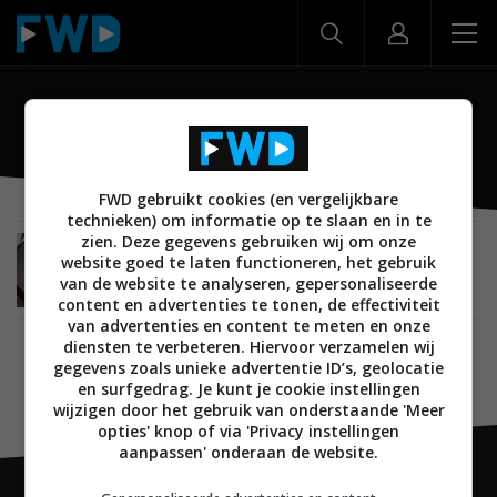
Omni 50 Plus
FWD gebruikt cookies (en vergelijkbare
technieken) om informatie op te slaan en in te
zien. Deze gegevens gebruiken wij om onze
BEELD
20 MEI 2018
website goed te laten functioneren, het gebruik
Review: Harman Kardon Omni 50 Plus – beste
van de website te analyseren, gepersonaliseerde
model in de serie
content en advertenties te tonen, de effectiviteit
van advertenties en content te meten en onze
diensten te verbeteren. Hiervoor verzamelen wij
gegevens zoals unieke advertentie ID’s, geolocatie
en surfgedrag. Je kunt je cookie instellingen
wijzigen door het gebruik van onderstaande 'Meer
opties' knop of via 'Privacy instellingen
aanpassen' onderaan de website.