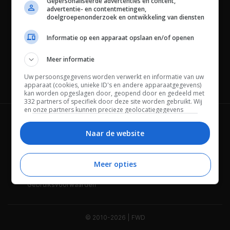
Gepersonaliseerde advertenties en content,
advertentie- en contentmetingen,
doelgroepenonderzoek en ontwikkeling van diensten
Informatie op een apparaat opslaan en/of openen
Meer informatie
Uw persoonsgegevens worden verwerkt en informatie van uw
Channels
apparaat (cookies, unieke ID's en andere apparaatgegevens)
kan worden opgeslagen door, geopend door en gedeeld met
332 partners of specifiek door deze site worden gebruikt. Wij
en onze partners kunnen precieze geolocatiegegevens
gebruiken.
Lijst met partners.
Wie is FWD
Privacybeleid
Bepaalde leveranciers kunnen uw persoonsgegevens
Naar de website
verwerken op basis van gerechtvaardigd belang. U kunt
Adverteren
Contact
hiertegen bezwaar maken door uw opties hieronder te
beheren. Zoek onderaan deze pagina of in het sitemenu naar
Meer opties
Cookies
Disclaimer
een link om uw toestemming te beheren of in te trekken via de
privacy- en cookie-instellingen.
Gebruiksvoorwaarden
© 2010-2026 | FWD