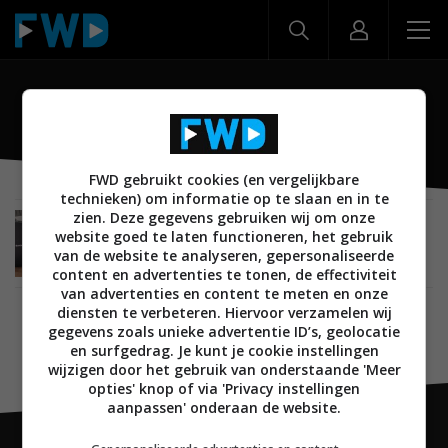
Omni 20+
FWD gebruikt cookies (en vergelijkbare
technieken) om informatie op te slaan en in te
zien. Deze gegevens gebruiken wij om onze
BEELD
02 JULI 2017
website goed te laten functioneren, het gebruik
Review: Harman Kardon Omni 10+ en Harman
van de website te analyseren, gepersonaliseerde
Kardon Omni 20+
content en advertenties te tonen, de effectiviteit
van advertenties en content te meten en onze
diensten te verbeteren. Hiervoor verzamelen wij
gegevens zoals unieke advertentie ID’s, geolocatie
en surfgedrag. Je kunt je cookie instellingen
wijzigen door het gebruik van onderstaande 'Meer
opties' knop of via 'Privacy instellingen
aanpassen' onderaan de website.