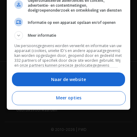
Gepersonaliseerde advertenties en content,
advertentie- en contentmetingen,
doelgroepenonderzoek en ontwikkeling van diensten
Informatie op een apparaat opslaan en/of openen
Meer informatie
Uw persoonsgegevens worden verwerkt en informatie van uw
Channels
apparaat (cookies, unieke ID's en andere apparaatgegevens)
kan worden opgeslagen door, geopend door en gedeeld met
332 partners of specifiek door deze site worden gebruikt. Wij
en onze partners kunnen precieze geolocatiegegevens
gebruiken.
Lijst met partners.
Wie is FWD
Privacybeleid
Bepaalde leveranciers kunnen uw persoonsgegevens
Naar de website
verwerken op basis van gerechtvaardigd belang. U kunt
Adverteren
Contact
hiertegen bezwaar maken door uw opties hieronder te
beheren. Zoek onderaan deze pagina of in het sitemenu naar
Meer opties
Cookies
Disclaimer
een link om uw toestemming te beheren of in te trekken via de
privacy- en cookie-instellingen.
Gebruiksvoorwaarden
© 2010-2026 | FWD