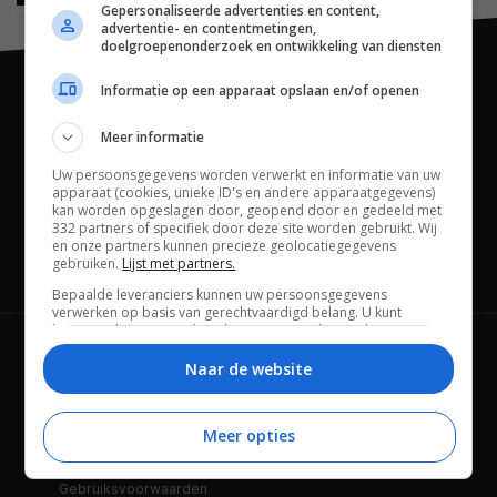
Gepersonaliseerde advertenties en content,
advertentie- en contentmetingen,
doelgroepenonderzoek en ontwikkeling van diensten
Informatie op een apparaat opslaan en/of openen
Meer informatie
Uw persoonsgegevens worden verwerkt en informatie van uw
apparaat (cookies, unieke ID's en andere apparaatgegevens)
kan worden opgeslagen door, geopend door en gedeeld met
332 partners of specifiek door deze site worden gebruikt. Wij
en onze partners kunnen precieze geolocatiegegevens
gebruiken.
Lijst met partners.
Channels
Bepaalde leveranciers kunnen uw persoonsgegevens
verwerken op basis van gerechtvaardigd belang. U kunt
hiertegen bezwaar maken door uw opties hieronder te
beheren. Zoek onderaan deze pagina of in het sitemenu naar
Wie is FWD
Privacybeleid
een link om uw toestemming te beheren of in te trekken via de
Naar de website
privacy- en cookie-instellingen.
Adverteren
Contact
Meer opties
Cookies
Disclaimer
Gebruiksvoorwaarden