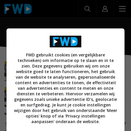
OMAP
FWD gebruikt cookies (en vergelijkbare
technieken) om informatie op te slaan en in te
zien. Deze gegevens gebruiken wij om onze
MOBILE
29 SEPTEMBER 2012
website goed te laten functioneren, het gebruik
Texas Instruments blijft toch actief in markt
voor mobiele processors
van de website te analyseren, gepersonaliseerde
content en advertenties te tonen, de effectiviteit
van advertenties en content te meten en onze
MOBILE
24 FEBRUARI 2012
diensten te verbeteren. Hiervoor verzamelen wij
Texas Instruments: OMAP 5 dual-core chip
gegevens zoals unieke advertentie ID’s, geolocatie
sneller dan quad-core Tegra 3
en surfgedrag. Je kunt je cookie instellingen
wijzigen door het gebruik van onderstaande 'Meer
opties' knop of via 'Privacy instellingen
MOBILE
06 NOVEMBER 2011
aanpassen' onderaan de website.
In 2012 barst de strijd tussen de processors voor
tablets los