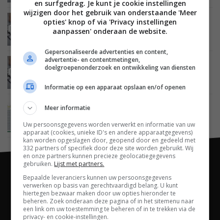
en surfgedrag. Je kunt je cookie instellingen
wijzigen door het gebruik van onderstaande 'Meer
opties' knop of via 'Privacy instellingen
MOBILE
14 SEPTEMBER 2012
Microsoft geeft meer details over Office 2013
aanpassen' onderaan de website.
voor Windows RT tablets
Gepersonaliseerde advertenties en content,
advertentie- en contentmetingen,
MOBILE
07 AUGUSTUS 2012
doelgroepenonderzoek en ontwikkeling van diensten
Windows RT tablets krijgen Preview versie
Office 2013, zonder macro’s
Informatie op een apparaat opslaan en/of openen
Meer informatie
MOBILE
13 JUNI 2012
Microsoft geeft Office voor Windows RT de
naam Office 2013 RT
Uw persoonsgegevens worden verwerkt en informatie van uw
apparaat (cookies, unieke ID's en andere apparaatgegevens)
kan worden opgeslagen door, geopend door en gedeeld met
332 partners of specifiek door deze site worden gebruikt. Wij
en onze partners kunnen precieze geolocatiegegevens
gebruiken.
Lijst met partners.
Bepaalde leveranciers kunnen uw persoonsgegevens
verwerken op basis van gerechtvaardigd belang. U kunt
hiertegen bezwaar maken door uw opties hieronder te
beheren. Zoek onderaan deze pagina of in het sitemenu naar
een link om uw toestemming te beheren of in te trekken via de
privacy- en cookie-instellingen.