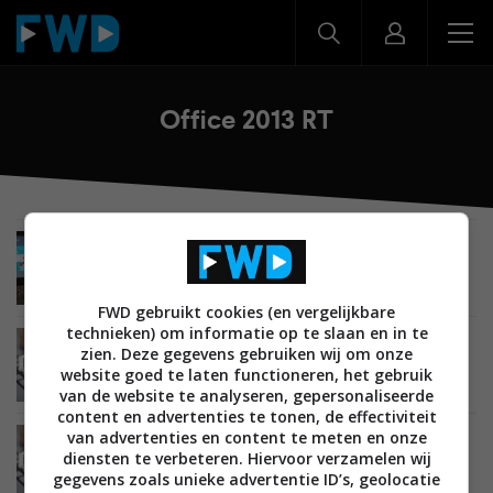
Office 2013 RT
MOBILE
22 FEBRUARI 2013
Review: Microsoft Surface RT
FWD gebruikt cookies (en vergelijkbare
technieken) om informatie op te slaan en in te
MOBILE
31 OKTOBER 2012
zien. Deze gegevens gebruiken wij om onze
Office 2013 RT gaat nog niet soepel samen met
website goed te laten functioneren, het gebruik
Microsoft’s Surface
van de website te analyseren, gepersonaliseerde
content en advertenties te tonen, de effectiviteit
van advertenties en content te meten en onze
MOBILE
20 OKTOBER 2012
diensten te verbeteren. Hiervoor verzamelen wij
Microsoft begint uitrol updates voor volledige
gegevens zoals unieke advertentie ID’s, geolocatie
versie Office 2013 RT