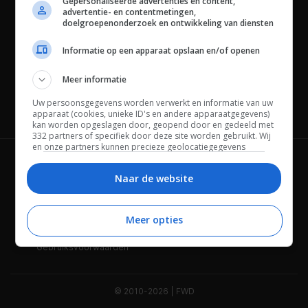
Gepersonaliseerde advertenties en content,
advertentie- en contentmetingen,
doelgroepenonderzoek en ontwikkeling van diensten
Informatie op een apparaat opslaan en/of openen
Meer informatie
Uw persoonsgegevens worden verwerkt en informatie van uw
Channels
apparaat (cookies, unieke ID's en andere apparaatgegevens)
kan worden opgeslagen door, geopend door en gedeeld met
332 partners of specifiek door deze site worden gebruikt. Wij
en onze partners kunnen precieze geolocatiegegevens
gebruiken.
Lijst met partners.
Wie is FWD
Privacybeleid
Bepaalde leveranciers kunnen uw persoonsgegevens
Naar de website
verwerken op basis van gerechtvaardigd belang. U kunt
Adverteren
Contact
hiertegen bezwaar maken door uw opties hieronder te
beheren. Zoek onderaan deze pagina of in het sitemenu naar
Meer opties
Cookies
Disclaimer
een link om uw toestemming te beheren of in te trekken via de
privacy- en cookie-instellingen.
Gebruiksvoorwaarden
© 2010-2026 | FWD