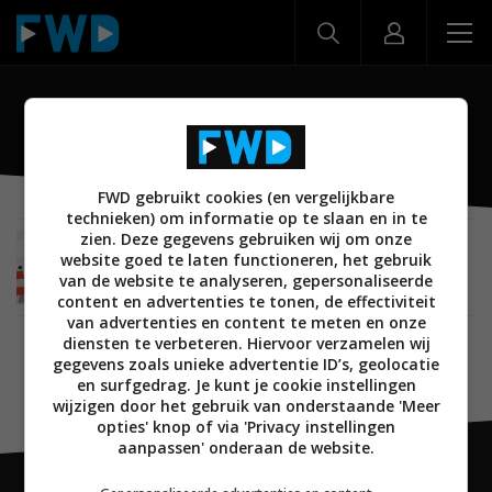
Odd Bot Out
FWD gebruikt cookies (en vergelijkbare
technieken) om informatie op te slaan en in te
zien. Deze gegevens gebruiken wij om onze
MOBILE
02 FEBRUARI 2015
website goed te laten functioneren, het gebruik
Odd Bot Out is een fraai platform-puzzelspel
van de website te analyseren, gepersonaliseerde
content en advertenties te tonen, de effectiviteit
van advertenties en content te meten en onze
diensten te verbeteren. Hiervoor verzamelen wij
gegevens zoals unieke advertentie ID’s, geolocatie
en surfgedrag. Je kunt je cookie instellingen
wijzigen door het gebruik van onderstaande 'Meer
opties' knop of via 'Privacy instellingen
aanpassen' onderaan de website.