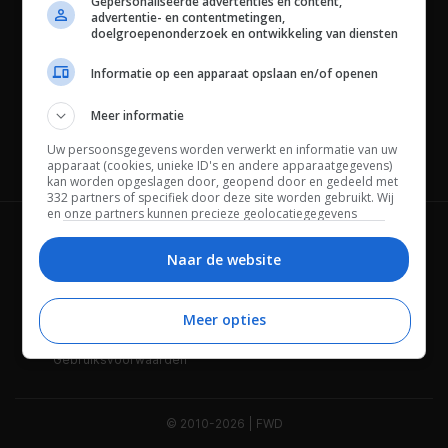
Gepersonaliseerde advertenties en content,
advertentie- en contentmetingen,
doelgroepenonderzoek en ontwikkeling van diensten
Informatie op een apparaat opslaan en/of openen
Meer informatie
Uw persoonsgegevens worden verwerkt en informatie van uw
Channels
apparaat (cookies, unieke ID's en andere apparaatgegevens)
kan worden opgeslagen door, geopend door en gedeeld met
332 partners of specifiek door deze site worden gebruikt. Wij
en onze partners kunnen precieze geolocatiegegevens
gebruiken.
Lijst met partners.
Wie is FWD
Privacybeleid
Bepaalde leveranciers kunnen uw persoonsgegevens
Naar de website
verwerken op basis van gerechtvaardigd belang. U kunt
Adverteren
Contact
hiertegen bezwaar maken door uw opties hieronder te
beheren. Zoek onderaan deze pagina of in het sitemenu naar
Meer opties
Cookies
Disclaimer
een link om uw toestemming te beheren of in te trekken via de
privacy- en cookie-instellingen.
Gebruiksvoorwaarden
© 2010-2026 | FWD