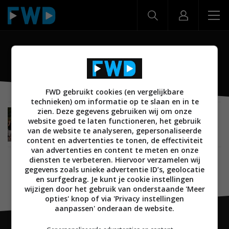
Oculus
FWD gebruikt cookies (en vergelijkbare
technieken) om informatie op te slaan en in te
zien. Deze gegevens gebruiken wij om onze
MOBILE
30 AUGUSTUS 2016
website goed te laten functioneren, het gebruik
‘Makers Oculus Rift werken aan een eigen tablet
van de website te analyseren, gepersonaliseerde
met Marshmallow’
content en advertenties te tonen, de effectiviteit
van advertenties en content te meten en onze
diensten te verbeteren. Hiervoor verzamelen wij
gegevens zoals unieke advertentie ID’s, geolocatie
en surfgedrag. Je kunt je cookie instellingen
wijzigen door het gebruik van onderstaande 'Meer
opties' knop of via 'Privacy instellingen
aanpassen' onderaan de website.