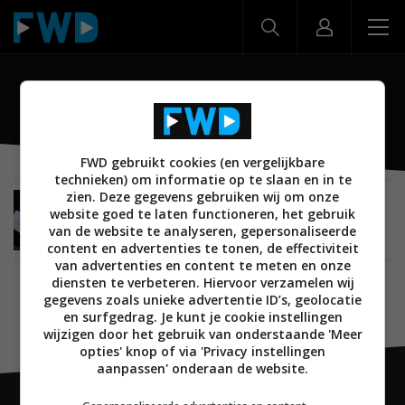
Nuwa Pen
FWD gebruikt cookies (en vergelijkbare
technieken) om informatie op te slaan en in te
zien. Deze gegevens gebruiken wij om onze
CREATE
07 NOVEMBER 2022
website goed te laten functioneren, het gebruik
Nederlandse Nuwa maakt slimme pen die ziet
van de website te analyseren, gepersonaliseerde
wat je schrijft
content en advertenties te tonen, de effectiviteit
van advertenties en content te meten en onze
diensten te verbeteren. Hiervoor verzamelen wij
gegevens zoals unieke advertentie ID’s, geolocatie
en surfgedrag. Je kunt je cookie instellingen
wijzigen door het gebruik van onderstaande 'Meer
opties' knop of via 'Privacy instellingen
aanpassen' onderaan de website.