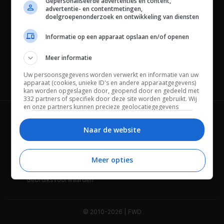
Gepersonaliseerde advertenties en content,
advertentie- en contentmetingen,
doelgroepenonderzoek en ontwikkeling van diensten
Informatie op een apparaat opslaan en/of openen
Meer informatie
Uw persoonsgegevens worden verwerkt en informatie van uw
Channels
apparaat (cookies, unieke ID's en andere apparaatgegevens)
kan worden opgeslagen door, geopend door en gedeeld met
332 partners of specifiek door deze site worden gebruikt. Wij
en onze partners kunnen precieze geolocatiegegevens
gebruiken.
Lijst met partners.
Wie is FWD
Privacybeleid
Bepaalde leveranciers kunnen uw persoonsgegevens
Naar de website
verwerken op basis van gerechtvaardigd belang. U kunt
Adverteren
Contact
hiertegen bezwaar maken door uw opties hieronder te
beheren. Zoek onderaan deze pagina of in het sitemenu naar
Meer opties
Cookies
Disclaimer
een link om uw toestemming te beheren of in te trekken via de
privacy- en cookie-instellingen.
Gebruiksvoorwaarden
© 2010-2026 | FWD