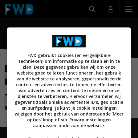
Notities
FWD gebruikt cookies (en vergelijkbare
technieken) om informatie op te slaan en in te
zien. Deze gegevens gebruiken wij om onze
CREATE
07 NOVEMBER 2022
website goed te laten functioneren, het gebruik
Nederlandse Nuwa maakt slimme pen die ziet
van de website te analyseren, gepersonaliseerde
wat je schrijft
content en advertenties te tonen, de effectiviteit
van advertenties en content te meten en onze
diensten te verbeteren. Hiervoor verzamelen wij
MOBILE
16 JULI 2015
gegevens zoals unieke advertentie ID’s, geolocatie
De Notities-app in iOS 9 op de iPad: dit zijn de
nieuwe features
en surfgedrag. Je kunt je cookie instellingen
wijzigen door het gebruik van onderstaande 'Meer
opties' knop of via 'Privacy instellingen
aanpassen' onderaan de website.