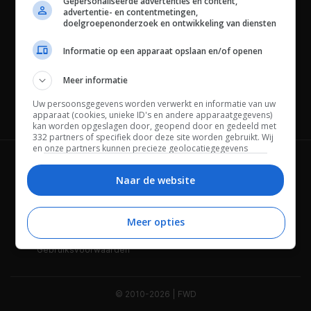
Gepersonaliseerde advertenties en content,
advertentie- en contentmetingen,
doelgroepenonderzoek en ontwikkeling van diensten
Informatie op een apparaat opslaan en/of openen
Meer informatie
Uw persoonsgegevens worden verwerkt en informatie van uw
Channels
apparaat (cookies, unieke ID's en andere apparaatgegevens)
kan worden opgeslagen door, geopend door en gedeeld met
332 partners of specifiek door deze site worden gebruikt. Wij
en onze partners kunnen precieze geolocatiegegevens
gebruiken.
Lijst met partners.
Wie is FWD
Privacybeleid
Bepaalde leveranciers kunnen uw persoonsgegevens
Naar de website
verwerken op basis van gerechtvaardigd belang. U kunt
Adverteren
Contact
hiertegen bezwaar maken door uw opties hieronder te
beheren. Zoek onderaan deze pagina of in het sitemenu naar
Meer opties
Cookies
Disclaimer
een link om uw toestemming te beheren of in te trekken via de
privacy- en cookie-instellingen.
Gebruiksvoorwaarden
© 2010-2026 | FWD