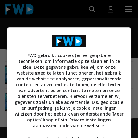
Nokia 7.1
FWD gebruikt cookies (en vergelijkbare
technieken) om informatie op te slaan en in te
zien. Deze gegevens gebruiken wij om onze
MOBILE
04 OKTOBER 2018
website goed te laten functioneren, het gebruik
HMD Global presenteert Nokia 7.1 met HDR-
van de website te analyseren, gepersonaliseerde
scherm
content en advertenties te tonen, de effectiviteit
van advertenties en content te meten en onze
diensten te verbeteren. Hiervoor verzamelen wij
MOBILE
03 OKTOBER 2018
gegevens zoals unieke advertentie ID’s, geolocatie
‘Nokia 7.1 (zonder Plus) gelekt met 5,8″-scherm
en notch’
en surfgedrag. Je kunt je cookie instellingen
wijzigen door het gebruik van onderstaande 'Meer
opties' knop of via 'Privacy instellingen
aanpassen' onderaan de website.