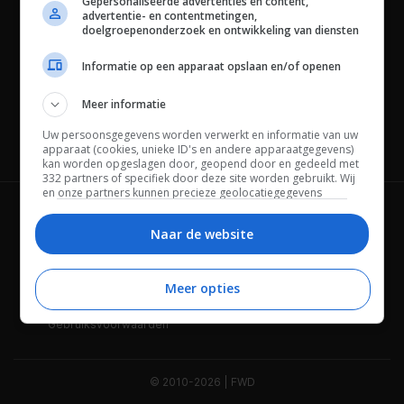
Gepersonaliseerde advertenties en content,
advertentie- en contentmetingen,
doelgroepenonderzoek en ontwikkeling van diensten
Informatie op een apparaat opslaan en/of openen
Meer informatie
Uw persoonsgegevens worden verwerkt en informatie van uw
Channels
apparaat (cookies, unieke ID's en andere apparaatgegevens)
kan worden opgeslagen door, geopend door en gedeeld met
332 partners of specifiek door deze site worden gebruikt. Wij
en onze partners kunnen precieze geolocatiegegevens
gebruiken.
Lijst met partners.
Wie is FWD
Privacybeleid
Bepaalde leveranciers kunnen uw persoonsgegevens
Naar de website
verwerken op basis van gerechtvaardigd belang. U kunt
Adverteren
Contact
hiertegen bezwaar maken door uw opties hieronder te
beheren. Zoek onderaan deze pagina of in het sitemenu naar
Meer opties
Cookies
Disclaimer
een link om uw toestemming te beheren of in te trekken via de
privacy- en cookie-instellingen.
Gebruiksvoorwaarden
© 2010-2026 | FWD