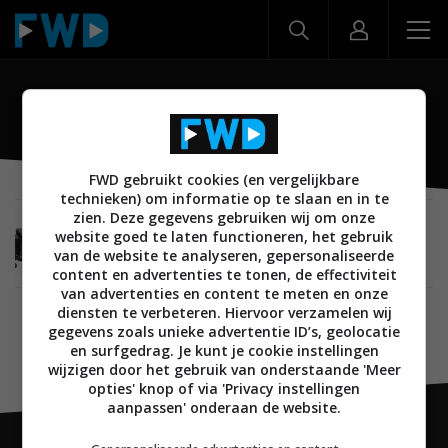
MT-60D
FWD gebruikt cookies (en vergelijkbare
technieken) om informatie op te slaan en in te
zien. Deze gegevens gebruiken wij om onze
AUDIO
13 FEBRUARI 2012
website goed te laten functioneren, het gebruik
Bower & Wilkins lanceert nieuwe Mini Theatre
van de website te analyseren, gepersonaliseerde
home cinema systemen
content en advertenties te tonen, de effectiviteit
van advertenties en content te meten en onze
diensten te verbeteren. Hiervoor verzamelen wij
gegevens zoals unieke advertentie ID’s, geolocatie
en surfgedrag. Je kunt je cookie instellingen
wijzigen door het gebruik van onderstaande 'Meer
opties' knop of via 'Privacy instellingen
aanpassen' onderaan de website.