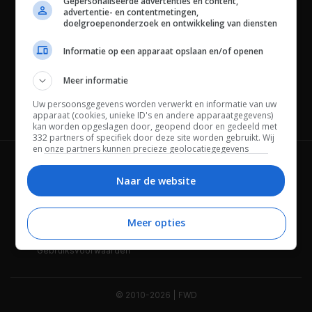
Gepersonaliseerde advertenties en content,
advertentie- en contentmetingen,
doelgroepenonderzoek en ontwikkeling van diensten
Informatie op een apparaat opslaan en/of openen
Meer informatie
Uw persoonsgegevens worden verwerkt en informatie van uw
Channels
apparaat (cookies, unieke ID's en andere apparaatgegevens)
kan worden opgeslagen door, geopend door en gedeeld met
332 partners of specifiek door deze site worden gebruikt. Wij
en onze partners kunnen precieze geolocatiegegevens
gebruiken.
Lijst met partners.
Wie is FWD
Privacybeleid
Bepaalde leveranciers kunnen uw persoonsgegevens
Naar de website
verwerken op basis van gerechtvaardigd belang. U kunt
Adverteren
Contact
hiertegen bezwaar maken door uw opties hieronder te
beheren. Zoek onderaan deze pagina of in het sitemenu naar
Meer opties
Cookies
Disclaimer
een link om uw toestemming te beheren of in te trekken via de
privacy- en cookie-instellingen.
Gebruiksvoorwaarden
© 2010-2026 | FWD