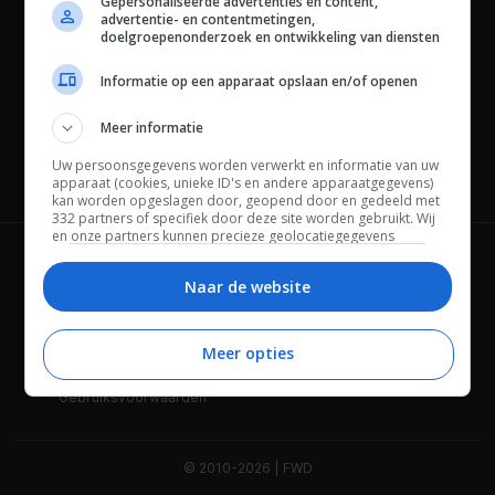
Gepersonaliseerde advertenties en content,
advertentie- en contentmetingen,
doelgroepenonderzoek en ontwikkeling van diensten
Informatie op een apparaat opslaan en/of openen
Meer informatie
Uw persoonsgegevens worden verwerkt en informatie van uw
Channels
apparaat (cookies, unieke ID's en andere apparaatgegevens)
kan worden opgeslagen door, geopend door en gedeeld met
332 partners of specifiek door deze site worden gebruikt. Wij
en onze partners kunnen precieze geolocatiegegevens
gebruiken.
Lijst met partners.
Wie is FWD
Privacybeleid
Bepaalde leveranciers kunnen uw persoonsgegevens
Naar de website
verwerken op basis van gerechtvaardigd belang. U kunt
Adverteren
Contact
hiertegen bezwaar maken door uw opties hieronder te
beheren. Zoek onderaan deze pagina of in het sitemenu naar
Meer opties
Cookies
Disclaimer
een link om uw toestemming te beheren of in te trekken via de
privacy- en cookie-instellingen.
Gebruiksvoorwaarden
© 2010-2026 | FWD