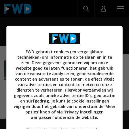
Moto G8 Plus
FWD gebruikt cookies (en vergelijkbare
technieken) om informatie op te slaan en in te
zien. Deze gegevens gebruiken wij om onze
MOBILE
24 OKTOBER 2019
website goed te laten functioneren, het gebruik
Motorola Moto G8 Plus aangekondigd met grote
van de website te analyseren, gepersonaliseerde
batterij en drie camera’s
content en advertenties te tonen, de effectiviteit
van advertenties en content te meten en onze
diensten te verbeteren. Hiervoor verzamelen wij
gegevens zoals unieke advertentie ID’s, geolocatie
en surfgedrag. Je kunt je cookie instellingen
wijzigen door het gebruik van onderstaande 'Meer
opties' knop of via 'Privacy instellingen
aanpassen' onderaan de website.