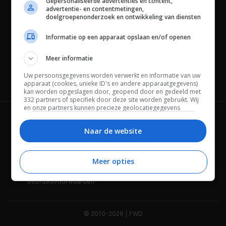
Gepersonaliseerde advertenties en content,
advertentie- en contentmetingen,
doelgroepenonderzoek en ontwikkeling van diensten
Informatie op een apparaat opslaan en/of openen
Meer informatie
Uw persoonsgegevens worden verwerkt en informatie van uw
Channels
apparaat (cookies, unieke ID's en andere apparaatgegevens)
kan worden opgeslagen door, geopend door en gedeeld met
332 partners of specifiek door deze site worden gebruikt. Wij
en onze partners kunnen precieze geolocatiegegevens
gebruiken.
Lijst met partners.
Wie is FWD
Privacybeleid
Bepaalde leveranciers kunnen uw persoonsgegevens
Naar de website
verwerken op basis van gerechtvaardigd belang. U kunt
Adverteren
Contact
hiertegen bezwaar maken door uw opties hieronder te
beheren. Zoek onderaan deze pagina of in het sitemenu naar
Meer opties
Cookies
Disclaimer
een link om uw toestemming te beheren of in te trekken via de
privacy- en cookie-instellingen.
Gebruiksvoorwaarden
© 2010-2026 | FWD