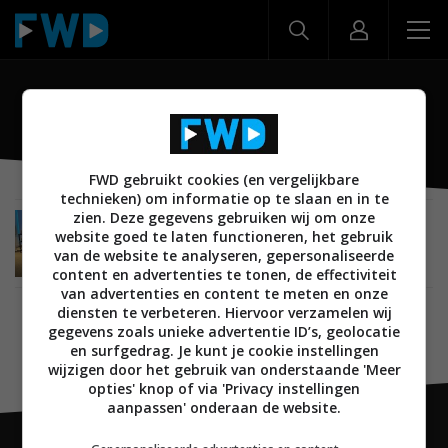
Monitor Audio Hyphn
FWD gebruikt cookies (en vergelijkbare
technieken) om informatie op te slaan en in te
zien. Deze gegevens gebruiken wij om onze
REVIEWS
HIGH END
17 APRIL 2025
website goed te laten functioneren, het gebruik
Review: De grensverleggende Monitor Audio
van de website te analyseren, gepersonaliseerde
Hyphn – Hifi 2.0
content en advertenties te tonen, de effectiviteit
van advertenties en content te meten en onze
diensten te verbeteren. Hiervoor verzamelen wij
gegevens zoals unieke advertentie ID’s, geolocatie
en surfgedrag. Je kunt je cookie instellingen
wijzigen door het gebruik van onderstaande 'Meer
opties' knop of via 'Privacy instellingen
aanpassen' onderaan de website.