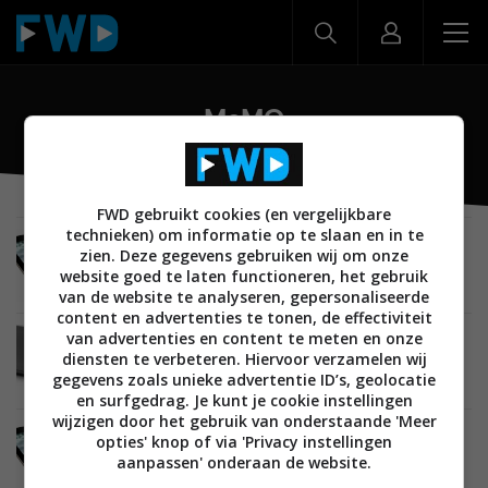
MeMO
FWD gebruikt cookies (en vergelijkbare
technieken) om informatie op te slaan en in te
MOBILE
21 DECEMBER 2012
zien. Deze gegevens gebruiken wij om onze
Eerste specificaties ASUS MeMO Pad ME371MG
website goed te laten functioneren, het gebruik
met Intel chip opgedoken
van de website te analyseren, gepersonaliseerde
content en advertenties te tonen, de effectiviteit
van advertenties en content te meten en onze
MOBILE
21 DECEMBER 2012
diensten te verbeteren. Hiervoor verzamelen wij
Afbeeldingen nieuwe ASUS MeMO Pad ME172V
gegevens zoals unieke advertentie ID’s, geolocatie
gelekt
en surfgedrag. Je kunt je cookie instellingen
wijzigen door het gebruik van onderstaande 'Meer
MOBILE
19 DECEMBER 2012
opties' knop of via 'Privacy instellingen
Foto genomen met goedkope ASUS tablet duikt
aanpassen' onderaan de website.
op