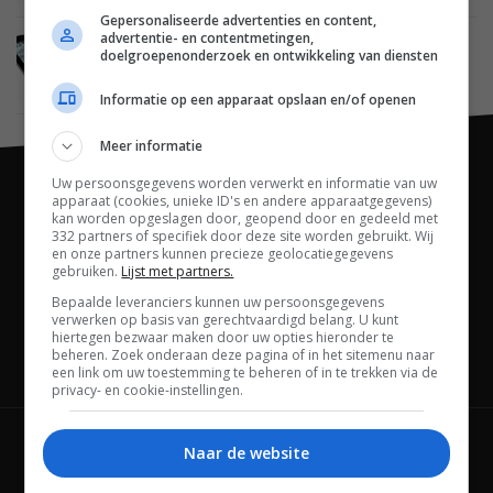
Gepersonaliseerde advertenties en content,
advertentie- en contentmetingen,
MOBILE
08 DECEMBER 2012
doelgroepenonderzoek en ontwikkeling van diensten
Twee nieuwe ASUS MeMO Pad tablets gespot in
de VS
Informatie op een apparaat opslaan en/of openen
Meer informatie
Uw persoonsgegevens worden verwerkt en informatie van uw
apparaat (cookies, unieke ID's en andere apparaatgegevens)
kan worden opgeslagen door, geopend door en gedeeld met
332 partners of specifiek door deze site worden gebruikt. Wij
en onze partners kunnen precieze geolocatiegegevens
gebruiken.
Lijst met partners.
Bepaalde leveranciers kunnen uw persoonsgegevens
verwerken op basis van gerechtvaardigd belang. U kunt
hiertegen bezwaar maken door uw opties hieronder te
beheren. Zoek onderaan deze pagina of in het sitemenu naar
Channels
een link om uw toestemming te beheren of in te trekken via de
privacy- en cookie-instellingen.
Wie is FWD
Privacybeleid
Naar de website