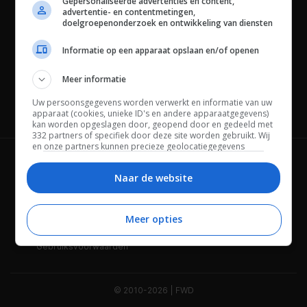
Gepersonaliseerde advertenties en content,
advertentie- en contentmetingen,
doelgroepenonderzoek en ontwikkeling van diensten
Informatie op een apparaat opslaan en/of openen
Meer informatie
Uw persoonsgegevens worden verwerkt en informatie van uw
Channels
apparaat (cookies, unieke ID's en andere apparaatgegevens)
kan worden opgeslagen door, geopend door en gedeeld met
332 partners of specifiek door deze site worden gebruikt. Wij
en onze partners kunnen precieze geolocatiegegevens
gebruiken.
Lijst met partners.
Wie is FWD
Privacybeleid
Bepaalde leveranciers kunnen uw persoonsgegevens
Naar de website
verwerken op basis van gerechtvaardigd belang. U kunt
Adverteren
Contact
hiertegen bezwaar maken door uw opties hieronder te
beheren. Zoek onderaan deze pagina of in het sitemenu naar
Meer opties
Cookies
Disclaimer
een link om uw toestemming te beheren of in te trekken via de
privacy- en cookie-instellingen.
Gebruiksvoorwaarden
© 2010-2026 | FWD