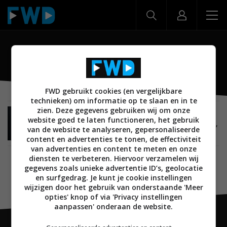
LV3500
FWD gebruikt cookies (en vergelijkbare
technieken) om informatie op te slaan en in te
zien. Deze gegevens gebruiken wij om onze
BEELD
07 JANUARI 2011
website goed te laten functioneren, het gebruik
CES 2011: LG 3D LED TV line-up 2011, met LZ9700,
van de website te analyseren, gepersonaliseerde
LW9500 en LW7700
content en advertenties te tonen, de effectiviteit
van advertenties en content te meten en onze
diensten te verbeteren. Hiervoor verzamelen wij
gegevens zoals unieke advertentie ID’s, geolocatie
en surfgedrag. Je kunt je cookie instellingen
wijzigen door het gebruik van onderstaande 'Meer
opties' knop of via 'Privacy instellingen
aanpassen' onderaan de website.