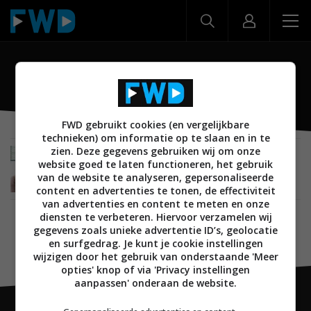
Koen Gijsman
FWD gebruikt cookies (en vergelijkbare
technieken) om informatie op te slaan en in te
zien. Deze gegevens gebruiken wij om onze
INTERVIEW
MUSIC EMOTION
AUDIO
12 JUNI 2025
website goed te laten functioneren, het gebruik
Interview: Deel 12: Koen Gijsman – “We willen
van de website te analyseren, gepersonaliseerde
toegankelijk blijven”
content en advertenties te tonen, de effectiviteit
van advertenties en content te meten en onze
diensten te verbeteren. Hiervoor verzamelen wij
gegevens zoals unieke advertentie ID’s, geolocatie
en surfgedrag. Je kunt je cookie instellingen
wijzigen door het gebruik van onderstaande 'Meer
opties' knop of via 'Privacy instellingen
aanpassen' onderaan de website.