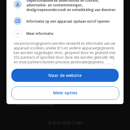
Gepersonaliseerde advertenties en content,
advertentie- en contentmetingen,
doelgroepenonderzoek en ontwikkeling van diensten
Informatie op een apparaat opslaan en/of openen
Meer informatie
Uw persoonsgegevens worden verwerkt en informatie van uw
Channels
apparaat (cookies, unieke ID's en andere apparaatgegevens)
kan worden opgeslagen door, geopend door en gedeeld met
332 partners of specifiek door deze site worden gebruikt. Wij
en onze partners kunnen precieze geolocatiegegevens
gebruiken.
Lijst met partners.
Wie is FWD
Privacybeleid
Bepaalde leveranciers kunnen uw persoonsgegevens
Naar de website
verwerken op basis van gerechtvaardigd belang. U kunt
Adverteren
Contact
hiertegen bezwaar maken door uw opties hieronder te
beheren. Zoek onderaan deze pagina of in het sitemenu naar
Meer opties
Cookies
Disclaimer
een link om uw toestemming te beheren of in te trekken via de
privacy- en cookie-instellingen.
Gebruiksvoorwaarden
© 2010-2026 | FWD