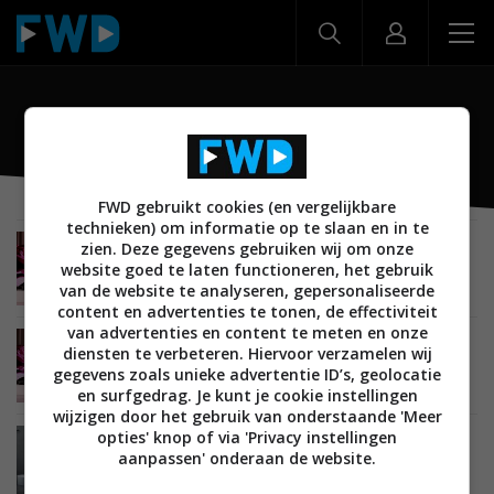
KD-65XG9505
FWD gebruikt cookies (en vergelijkbare
technieken) om informatie op te slaan en in te
zien. Deze gegevens gebruiken wij om onze
BEELD
20 MAART 2019
website goed te laten functioneren, het gebruik
Review: Sony KD-75XG9505 (XG95-serie) Ultra
HD lcd led tv
van de website te analyseren, gepersonaliseerde
content en advertenties te tonen, de effectiviteit
van advertenties en content te meten en onze
BEELD
20 FEBRUARI 2019
diensten te verbeteren. Hiervoor verzamelen wij
Sony maakt prijzen XG95-serie lcd led tv’s met
gegevens zoals unieke advertentie ID’s, geolocatie
Dolby Vision bekend
en surfgedrag. Je kunt je cookie instellingen
wijzigen door het gebruik van onderstaande 'Meer
opties' knop of via 'Privacy instellingen
BEELD
08 JANUARI 2019
aanpassen' onderaan de website.
Sony lanceert AG8-serie oled tv’s en XG95-,
XG90- en XG85-serie lcd tv’s