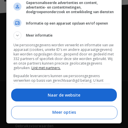
Gepersonaliseerde advertenties en content,
advertentie- en contentmetingen,
doelgroepenonderzoek en ontwikkeling van diensten
Informatie op een apparaat opslaan en/of openen
Meer informatie
Uw persoonsgegevens worden verwerkt en informatie van uw
apparaat (cookies, unieke ID's en andere apparaatgegevens)
kan worden opgeslagen door, geopend door en gedeeld met
332 partners of specifiek door deze site worden gebruikt. Wij
en onze partners kunnen precieze geolocatiegegevens
gebruiken.
Lijst met partners.
Channels
Bepaalde leveranciers kunnen uw persoonsgegevens
verwerken op basis van gerechtvaardigd belang. U kunt
hiertegen bezwaar maken door uw opties hieronder te
beheren. Zoek onderaan deze pagina of in het sitemenu naar
Wie is FWD
Privacybeleid
een link om uw toestemming te beheren of in te trekken via de
Naar de website
privacy- en cookie-instellingen.
Adverteren
Contact
Meer opties
Cookies
Disclaimer
Gebruiksvoorwaarden