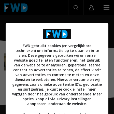
Heiloo
FWD gebruikt cookies (en vergelijkbare
technieken) om informatie op te slaan en in te
zien. Deze gegevens gebruiken wij om onze
VERSLAG
HIGH END
26 JUNI 2025
website goed te laten functioneren, het gebruik
Listening Room by Kharma in Heiloo – Luxe in de
van de website te analyseren, gepersonaliseerde
polder
content en advertenties te tonen, de effectiviteit
van advertenties en content te meten en onze
diensten te verbeteren. Hiervoor verzamelen wij
gegevens zoals unieke advertentie ID’s, geolocatie
en surfgedrag. Je kunt je cookie instellingen
wijzigen door het gebruik van onderstaande 'Meer
opties' knop of via 'Privacy instellingen
aanpassen' onderaan de website.