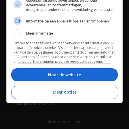
Gepersonaliseerde advertenties en content,
advertentie- en contentmetingen,
doelgroepenonderzoek en ontwikkeling van diensten
Informatie op een apparaat opslaan en/of openen
Meer informatie
Uw persoonsgegevens worden verwerkt en informatie van uw
Channels
apparaat (cookies, unieke ID's en andere apparaatgegevens)
kan worden opgeslagen door, geopend door en gedeeld met
332 partners of specifiek door deze site worden gebruikt. Wij
en onze partners kunnen precieze geolocatiegegevens
gebruiken.
Lijst met partners.
Wie is FWD
Privacybeleid
Bepaalde leveranciers kunnen uw persoonsgegevens
Naar de website
verwerken op basis van gerechtvaardigd belang. U kunt
Adverteren
Contact
hiertegen bezwaar maken door uw opties hieronder te
beheren. Zoek onderaan deze pagina of in het sitemenu naar
Meer opties
Cookies
Disclaimer
een link om uw toestemming te beheren of in te trekken via de
privacy- en cookie-instellingen.
Gebruiksvoorwaarden
© 2010-2026 | FWD