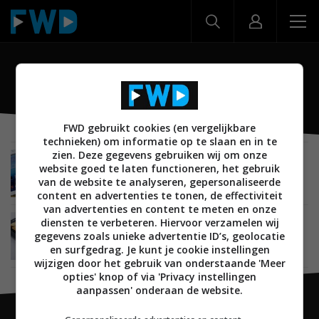
dual SIM
FWD gebruikt cookies (en vergelijkbare
technieken) om informatie op te slaan en in te
zien. Deze gegevens gebruiken wij om onze
MOBILE
10 SEPTEMBER 2012
website goed te laten functioneren, het gebruik
Samsung komt met dual-SIM versie van de
van de website te analyseren, gepersonaliseerde
Galaxy Note II
content en advertenties te tonen, de effectiviteit
van advertenties en content te meten en onze
diensten te verbeteren. Hiervoor verzamelen wij
MOBILE
15 JUNI 2012
gegevens zoals unieke advertentie ID’s, geolocatie
Lenovo lanceert eerste dual SIM tablet ter
wereld; LePad A2107
en surfgedrag. Je kunt je cookie instellingen
wijzigen door het gebruik van onderstaande 'Meer
opties' knop of via 'Privacy instellingen
aanpassen' onderaan de website.