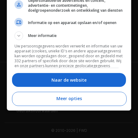
Gepersonaliseerde advertenties en content,
advertentie- en contentmetingen,
doelgroepenonderzoek en ontwikkeling van diensten
Informatie op een apparaat opslaan en/of openen
Meer informatie
Uw persoonsgegevens worden verwerkt en informatie van uw
Channels
apparaat (cookies, unieke ID's en andere apparaatgegevens)
kan worden opgeslagen door, geopend door en gedeeld met
332 partners of specifiek door deze site worden gebruikt. Wij
en onze partners kunnen precieze geolocatiegegevens
gebruiken.
Lijst met partners.
Wie is FWD
Privacybeleid
Bepaalde leveranciers kunnen uw persoonsgegevens
Naar de website
verwerken op basis van gerechtvaardigd belang. U kunt
Adverteren
Contact
hiertegen bezwaar maken door uw opties hieronder te
beheren. Zoek onderaan deze pagina of in het sitemenu naar
Meer opties
Cookies
Disclaimer
een link om uw toestemming te beheren of in te trekken via de
privacy- en cookie-instellingen.
Gebruiksvoorwaarden
© 2010-2026 | FWD