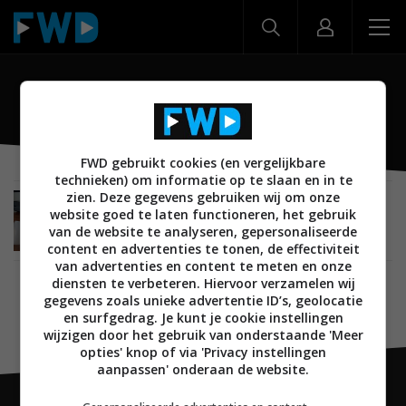
Colour and White
FWD gebruikt cookies (en vergelijkbare
technieken) om informatie op te slaan en in te
zien. Deze gegevens gebruiken wij om onze
SMARTHOME
26 JANUARI 2019
website goed te laten functioneren, het gebruik
Review: Lifx Mini Day and Dusk (E27) en Lifx+
van de website te analyseren, gepersonaliseerde
Color and White (E27) led lampen
content en advertenties te tonen, de effectiviteit
van advertenties en content te meten en onze
diensten te verbeteren. Hiervoor verzamelen wij
gegevens zoals unieke advertentie ID’s, geolocatie
en surfgedrag. Je kunt je cookie instellingen
wijzigen door het gebruik van onderstaande 'Meer
opties' knop of via 'Privacy instellingen
aanpassen' onderaan de website.