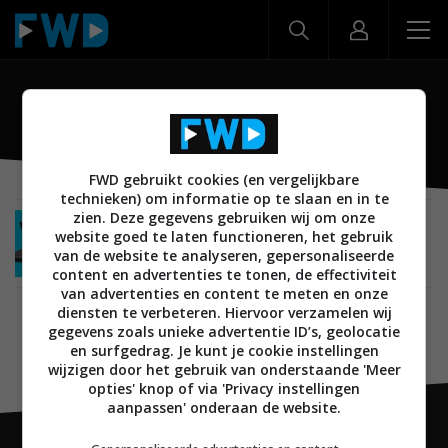
Circle with Disney
FWD gebruikt cookies (en vergelijkbare
technieken) om informatie op te slaan en in te
zien. Deze gegevens gebruiken wij om onze
SMARTHOME
28 NOVEMBER 2017
website goed te laten functioneren, het gebruik
Netgear werkt samen met Circle with Disney
van de website te analyseren, gepersonaliseerde
voor geavanceerd ouderlijk toezicht
content en advertenties te tonen, de effectiviteit
van advertenties en content te meten en onze
diensten te verbeteren. Hiervoor verzamelen wij
gegevens zoals unieke advertentie ID’s, geolocatie
en surfgedrag. Je kunt je cookie instellingen
wijzigen door het gebruik van onderstaande 'Meer
opties' knop of via 'Privacy instellingen
aanpassen' onderaan de website.