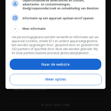
Gepersonaliseerde advertenties en content,
advertentie- en contentmetingen,
doelgroepenonderzoek en ontwikkeling van diensten
Informatie op een apparaat opslaan en/of openen
Meer informatie
Uw persoonsgegevens worden verwerkt en informatie van uw
Channels
apparaat (cookies, unieke ID's en andere apparaatgegevens)
kan worden opgeslagen door, geopend door en gedeeld met
332 partners of specifiek door deze site worden gebruikt. Wij
en onze partners kunnen precieze geolocatiegegevens
gebruiken.
Lijst met partners.
Wie is FWD
Privacybeleid
Bepaalde leveranciers kunnen uw persoonsgegevens
Naar de website
verwerken op basis van gerechtvaardigd belang. U kunt
Adverteren
Contact
hiertegen bezwaar maken door uw opties hieronder te
beheren. Zoek onderaan deze pagina of in het sitemenu naar
Meer opties
Cookies
Disclaimer
een link om uw toestemming te beheren of in te trekken via de
privacy- en cookie-instellingen.
Gebruiksvoorwaarden
© 2010-2026 | FWD