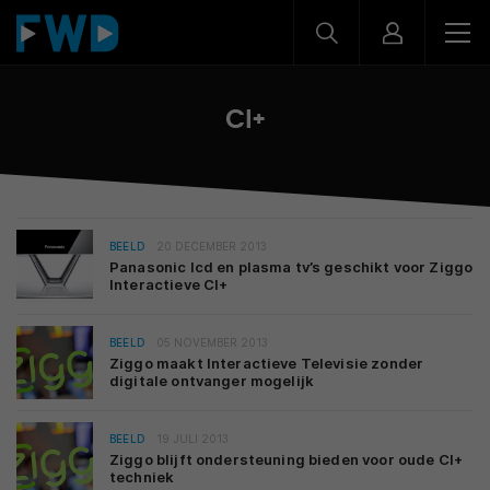
CI+
BEELD
20 DECEMBER 2013
Panasonic lcd en plasma tv’s geschikt voor Ziggo
Interactieve CI+
BEELD
05 NOVEMBER 2013
Ziggo maakt Interactieve Televisie zonder
digitale ontvanger mogelijk
BEELD
19 JULI 2013
Ziggo blijft ondersteuning bieden voor oude CI+
techniek