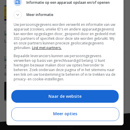
Informatie op een apparaat opslaan en/of openen
BEELD
26 OKTOBER 2010
Meer informatie
Quattron TV serie van Sharp krijgt Ziggo-
certificering en wordt goedkoper
Uw persoonsgegevens worden verwerkt en informatie van uw
apparaat (cookies, unieke ID's en andere apparaatgegevens)
kan worden opgeslagen door, geopend door en gedeeld met
BEELD
13 SEPTEMBER 2010
332 partners of specifiek door deze site worden gebruikt. Wij
UPC kondigt gebruik Digitale TV CI+ module aan
en onze partners kunnen precieze geolocatiegegevens
gebruiken.
Lijst met partners.
Bepaalde leveranciers kunnen uw persoonsgegevens
verwerken op basis van gerechtvaardigd belang. U kunt
BEELD
23 APRIL 2010
hiertegen bezwaar maken door uw opties hieronder te
LG TVs Ziggo CI+ gecertificeerd
beheren. Zoek onderaan deze pagina of in het sitemenu naar
een link om uw toestemming te beheren of in te trekken via de
privacy- en cookie-instellingen.
BEELD
04 DECEMBER 2009
Sharp LE705 LED TV’s met CI+ ondersteuning
Naar de website
Meer opties