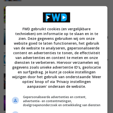
BEELD
12 JULI 2013
Ziggo brengt interactieve CI+ module op de
markt
FWD gebruikt cookies (en vergelijkbare
BEELD
19 APRIL 2011
technieken) om informatie op te slaan en in te
Panasonic 2011 VIERA TV’s nu ook gecertificeerd
zien. Deze gegevens gebruiken wij om onze
voor UPC CI+ modules
website goed te laten functioneren, het gebruik
van de website te analyseren, gepersonaliseerde
content en advertenties te tonen, de effectiviteit
BEELD
13 APRIL 2011
van advertenties en content te meten en onze
UPC ondersteunt nu ook digitale televisie via CI+
diensten te verbeteren. Hiervoor verzamelen wij
Module
gegevens zoals unieke advertentie ID’s, geolocatie
en surfgedrag. Je kunt je cookie instellingen
wijzigen door het gebruik van onderstaande 'Meer
BEELD
08 APRIL 2011
opties' knop of via 'Privacy instellingen
Sony Bravia 2010 en 2011 TV’s door UPC CI+
gecertificeerd voor digitale TV
aanpassen' onderaan de website.
Gepersonaliseerde advertenties en content,
BEELD
11 NOVEMBER 2010
advertentie- en contentmetingen,
Samsung HD TVs gecertificeerd voor
doelgroepenonderzoek en ontwikkeling van diensten
CanalDigitaal