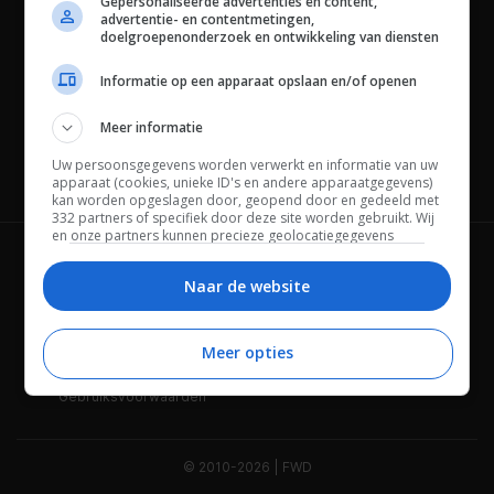
Gepersonaliseerde advertenties en content,
advertentie- en contentmetingen,
doelgroepenonderzoek en ontwikkeling van diensten
Informatie op een apparaat opslaan en/of openen
Meer informatie
Uw persoonsgegevens worden verwerkt en informatie van uw
Channels
apparaat (cookies, unieke ID's en andere apparaatgegevens)
kan worden opgeslagen door, geopend door en gedeeld met
332 partners of specifiek door deze site worden gebruikt. Wij
en onze partners kunnen precieze geolocatiegegevens
gebruiken.
Lijst met partners.
Wie is FWD
Privacybeleid
Bepaalde leveranciers kunnen uw persoonsgegevens
Naar de website
verwerken op basis van gerechtvaardigd belang. U kunt
Adverteren
Contact
hiertegen bezwaar maken door uw opties hieronder te
beheren. Zoek onderaan deze pagina of in het sitemenu naar
Meer opties
Cookies
Disclaimer
een link om uw toestemming te beheren of in te trekken via de
privacy- en cookie-instellingen.
Gebruiksvoorwaarden
© 2010-2026 | FWD