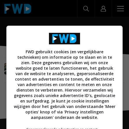
Chromebook 300e
FWD gebruikt cookies (en vergelijkbare
technieken) om informatie op te slaan en in te
zien. Deze gegevens gebruiken wij om onze
MOBILE
26 FEBRUARI 2018
website goed te laten functioneren, het gebruik
Lenovo lanceert drie nieuwe en betaalbare
van de website te analyseren, gepersonaliseerde
Chromebooks
content en advertenties te tonen, de effectiviteit
van advertenties en content te meten en onze
diensten te verbeteren. Hiervoor verzamelen wij
gegevens zoals unieke advertentie ID’s, geolocatie
en surfgedrag. Je kunt je cookie instellingen
wijzigen door het gebruik van onderstaande 'Meer
opties' knop of via 'Privacy instellingen
aanpassen' onderaan de website.