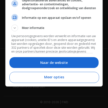
Gepersonaliseerde advertenties en content,
advertentie- en contentmetingen,
doelgroepenonderzoek en ontwikkeling van diensten
Informatie op een apparaat opslaan en/of openen
Meer informatie
Uw persoonsgegevens worden verwerkt en informatie van uw
Channels
apparaat (cookies, unieke ID's en andere apparaatgegevens)
kan worden opgeslagen door, geopend door en gedeeld met
332 partners of specifiek door deze site worden gebruikt. Wij
en onze partners kunnen precieze geolocatiegegevens
gebruiken.
Lijst met partners.
Wie is FWD
Privacybeleid
Bepaalde leveranciers kunnen uw persoonsgegevens
Naar de website
verwerken op basis van gerechtvaardigd belang. U kunt
Adverteren
Contact
hiertegen bezwaar maken door uw opties hieronder te
beheren. Zoek onderaan deze pagina of in het sitemenu naar
Meer opties
Cookies
Disclaimer
een link om uw toestemming te beheren of in te trekken via de
privacy- en cookie-instellingen.
Gebruiksvoorwaarden
© 2010-2026 | FWD