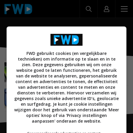
Cherry Trail
FWD gebruikt cookies (en vergelijkbare
technieken) om informatie op te slaan en in te
zien. Deze gegevens gebruiken wij om onze
MOBILE
16 APRIL 2015
website goed te laten functioneren, het gebruik
Lenovo toont prototype Android-tablets met
van de website te analyseren, gepersonaliseerde
Cherry Trail-chip
content en advertenties te tonen, de effectiviteit
van advertenties en content te meten en onze
diensten te verbeteren. Hiervoor verzamelen wij
MOBILE
05 JANUARI 2015
gegevens zoals unieke advertentie ID’s, geolocatie
Intel lanceert Broadwell-chip voor tablets en
laptops
en surfgedrag. Je kunt je cookie instellingen
wijzigen door het gebruik van onderstaande 'Meer
opties' knop of via 'Privacy instellingen
aanpassen' onderaan de website.