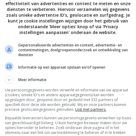
effectiviteit van advertenties en content te meten en onze
diensten te verbeteren. Hiervoor verzamelen wij gegevens
zoals unieke advertentie ID’s, geolocatie en surfgedrag. Je
kunt je cookie instellingen wijzigen door het gebruik van
onderstaande 'Meer opties' knop of via 'Privacy
instellingen aanpassen' onderaan de website.
Gepersonaliseerde advertenties en content, advertentie- en
contentmetingen, doelgroepenonderzoek en ontwikkeling van
diensten
Informatie op een apparaat opslaan en/of openen
Meer informatie
Uw persoonsgegevens worden verwerkt en informatie van uw apparaat
De laatste updates in je mailbox
(cookies, unieke ID's en andere apparaatgegevens) kan worden
opgeslagen door, geopend door en gedeeld met 332 partners of
specifiek door deze site worden gebruikt. Wij en onze partners kunnen
precieze geolocatiegegevens gebruiken.
Lijst met partners.
Bepaalde leveranciers kunnen uw persoonsgegevens verwerken op basis
van gerechtvaardigd belang. U kunt hiertegen bezwaar maken door uw
opties hieronder te beheren. Zoek onderaan deze pagina of in het
Channels
sitemenu naar een link om uw toestemming te beheren of in te trekken