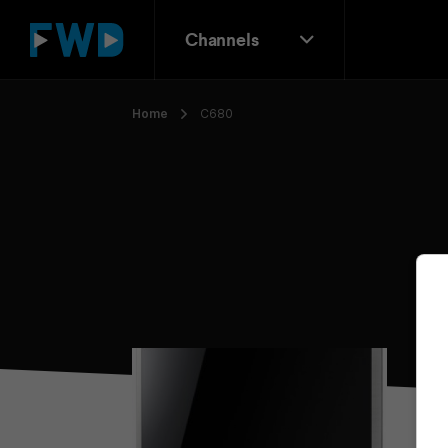
Channels
Home
C680