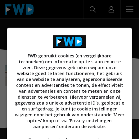
Braun
FWD gebruikt cookies (en vergelijkbare
technieken) om informatie op te slaan en in te
zien. Deze gegevens gebruiken wij om onze
AUDIO
06 SEPTEMBER 2019
website goed te laten functioneren, het gebruik
Braun Audio blaast klassieke LE speakers nieuw
van de website te analyseren, gepersonaliseerde
leven in
content en advertenties te tonen, de effectiviteit
van advertenties en content te meten en onze
diensten te verbeteren. Hiervoor verzamelen wij
gegevens zoals unieke advertentie ID’s, geolocatie
en surfgedrag. Je kunt je cookie instellingen
wijzigen door het gebruik van onderstaande 'Meer
opties' knop of via 'Privacy instellingen
aanpassen' onderaan de website.