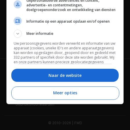
Gepersonaliseerde advertenties en content,
advertentie- en contentmetingen,
doelgroepenonderzoek en ontwikkeling van diensten
Informatie op een apparaat opslaan en/of openen
Meer informatie
Uw persoonsgegevens worden verwerkt en informatie van uw
Channels
apparaat (cookies, unieke ID's en andere apparaatgegevens)
kan worden opgeslagen door, geopend door en gedeeld met
332 partners of specifiek door deze site worden gebruikt. Wij
en onze partners kunnen precieze geolocatiegegevens
gebruiken.
Lijst met partners.
Wie is FWD
Privacybeleid
Bepaalde leveranciers kunnen uw persoonsgegevens
Naar de website
verwerken op basis van gerechtvaardigd belang. U kunt
Adverteren
Contact
hiertegen bezwaar maken door uw opties hieronder te
beheren. Zoek onderaan deze pagina of in het sitemenu naar
Meer opties
Cookies
Disclaimer
een link om uw toestemming te beheren of in te trekken via de
privacy- en cookie-instellingen.
Gebruiksvoorwaarden
© 2010-2026 | FWD