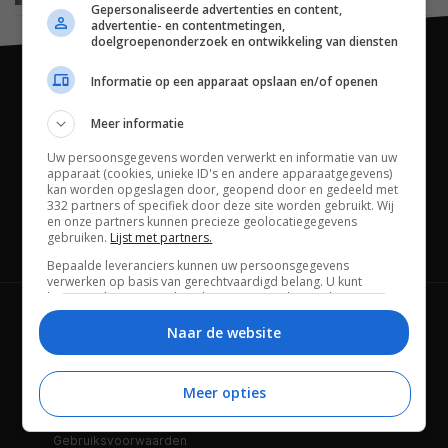
Gepersonaliseerde advertenties en content,
advertentie- en contentmetingen,
doelgroepenonderzoek en ontwikkeling van diensten
Informatie op een apparaat opslaan en/of openen
Meer informatie
Uw persoonsgegevens worden verwerkt en informatie van uw
apparaat (cookies, unieke ID's en andere apparaatgegevens)
kan worden opgeslagen door, geopend door en gedeeld met
332 partners of specifiek door deze site worden gebruikt. Wij
en onze partners kunnen precieze geolocatiegegevens
gebruiken.
Lijst met partners.
Channels
Bepaalde leveranciers kunnen uw persoonsgegevens
verwerken op basis van gerechtvaardigd belang. U kunt
hiertegen bezwaar maken door uw opties hieronder te
beheren. Zoek onderaan deze pagina of in het sitemenu naar
Wie is FWD
Privacybeleid
een link om uw toestemming te beheren of in te trekken via de
Naar de website
privacy- en cookie-instellingen.
Adverteren
Contact
Meer opties
Cookies
Disclaimer
Gebruiksvoorwaarden