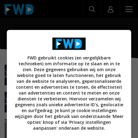
Black Mirror
FWD gebruikt cookies (en vergelijkbare
technieken) om informatie op te slaan en in te
zien. Deze gegevens gebruiken wij om onze
ENTERTAINMENT
28 DECEMBER 2018
website goed te laten functioneren, het gebruik
Interactieve Black Mirror-film vanaf vandaag op
Netflix
van de website te analyseren, gepersonaliseerde
content en advertenties te tonen, de effectiviteit
van advertenties en content te meten en onze
ENTERTAINMENT
05 MAART 2018
diensten te verbeteren. Hiervoor verzamelen wij
Netflix bestelt vijfde seizoen van hitserie Black
gegevens zoals unieke advertentie ID’s, geolocatie
Mirror
en surfgedrag. Je kunt je cookie instellingen
wijzigen door het gebruik van onderstaande 'Meer
opties' knop of via 'Privacy instellingen
ENTERTAINMENT
29 DECEMBER 2017
aanpassen' onderaan de website.
Vierde seizoen van Black Mirror nu te zien op
Netflix