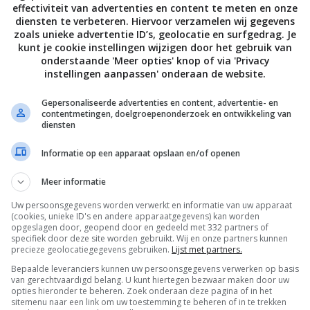
effectiviteit van advertenties en content te meten en onze
diensten te verbeteren. Hiervoor verzamelen wij gegevens
zoals unieke advertentie ID’s, geolocatie en surfgedrag. Je
kunt je cookie instellingen wijzigen door het gebruik van
eke bèta van iOS 9 is nu
onderstaande 'Meer opties' knop of via 'Privacy
ikbaar
instellingen aanpassen' onderaan de website.
 2015
Gepersonaliseerde advertenties en content, advertentie- en
contentmetingen, doelgroepenonderzoek en ontwikkeling van
diensten
Informatie op een apparaat opslaan en/of openen
Meer informatie
Uw persoonsgegevens worden verwerkt en informatie van uw apparaat
De laatste updates in je mailbox
(cookies, unieke ID's en andere apparaatgegevens) kan worden
opgeslagen door, geopend door en gedeeld met 332 partners of
specifiek door deze site worden gebruikt. Wij en onze partners kunnen
precieze geolocatiegegevens gebruiken.
Lijst met partners.
Bepaalde leveranciers kunnen uw persoonsgegevens verwerken op basis
van gerechtvaardigd belang. U kunt hiertegen bezwaar maken door uw
opties hieronder te beheren. Zoek onderaan deze pagina of in het
Channels
sitemenu naar een link om uw toestemming te beheren of in te trekken