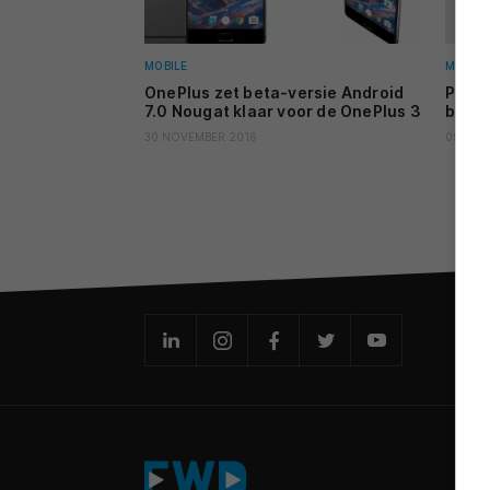
MOBILE
MOBILE
OnePlus zet beta-versie Android
Publi
7.0 Nougat klaar voor de OnePlus 3
besch
30 NOVEMBER 2016
09 JULI