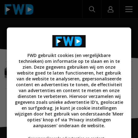
BD-F8500
FWD gebruikt cookies (en vergelijkbare
technieken) om informatie op te slaan en in te
zien. Deze gegevens gebruiken wij om onze
BEELD
07 FEBRUARI 2013
website goed te laten functioneren, het gebruik
Samsung lanceert BD-F8500 en BD-F8900 Blu-
van de website te analyseren, gepersonaliseerde
ray HDD recorders
content en advertenties te tonen, de effectiviteit
van advertenties en content te meten en onze
diensten te verbeteren. Hiervoor verzamelen wij
gegevens zoals unieke advertentie ID’s, geolocatie
en surfgedrag. Je kunt je cookie instellingen
wijzigen door het gebruik van onderstaande 'Meer
opties' knop of via 'Privacy instellingen
aanpassen' onderaan de website.