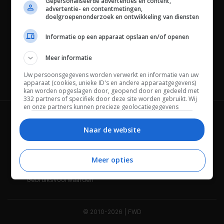
Gepersonaliseerde advertenties en content,
advertentie- en contentmetingen,
doelgroepenonderzoek en ontwikkeling van diensten
Informatie op een apparaat opslaan en/of openen
Meer informatie
Uw persoonsgegevens worden verwerkt en informatie van uw
Channels
apparaat (cookies, unieke ID's en andere apparaatgegevens)
kan worden opgeslagen door, geopend door en gedeeld met
332 partners of specifiek door deze site worden gebruikt. Wij
en onze partners kunnen precieze geolocatiegegevens
gebruiken.
Lijst met partners.
Wie is FWD
Privacybeleid
Bepaalde leveranciers kunnen uw persoonsgegevens
Naar de website
verwerken op basis van gerechtvaardigd belang. U kunt
Adverteren
Contact
hiertegen bezwaar maken door uw opties hieronder te
beheren. Zoek onderaan deze pagina of in het sitemenu naar
Meer opties
Cookies
Disclaimer
een link om uw toestemming te beheren of in te trekken via de
privacy- en cookie-instellingen.
Gebruiksvoorwaarden
© 2010-2026 | FWD