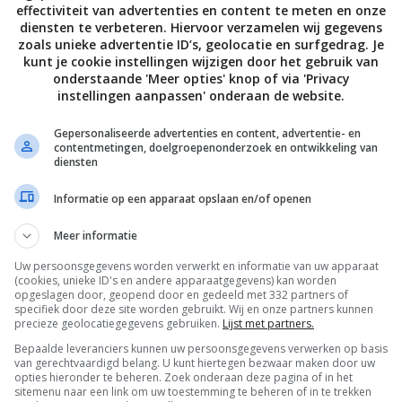
effectiviteit van advertenties en content te meten en onze
diensten te verbeteren. Hiervoor verzamelen wij gegevens
zoals unieke advertentie ID’s, geolocatie en surfgedrag. Je
kunt je cookie instellingen wijzigen door het gebruik van
onderstaande 'Meer opties' knop of via 'Privacy
instellingen aanpassen' onderaan de website.
Gepersonaliseerde advertenties en content, advertentie- en
contentmetingen, doelgroepenonderzoek en ontwikkeling van
diensten
Informatie op een apparaat opslaan en/of openen
Meer informatie
Uw persoonsgegevens worden verwerkt en informatie van uw apparaat
De laatste updates in je mailbox
(cookies, unieke ID's en andere apparaatgegevens) kan worden
opgeslagen door, geopend door en gedeeld met 332 partners of
specifiek door deze site worden gebruikt. Wij en onze partners kunnen
precieze geolocatiegegevens gebruiken.
Lijst met partners.
Bepaalde leveranciers kunnen uw persoonsgegevens verwerken op basis
van gerechtvaardigd belang. U kunt hiertegen bezwaar maken door uw
opties hieronder te beheren. Zoek onderaan deze pagina of in het
Channels
sitemenu naar een link om uw toestemming te beheren of in te trekken