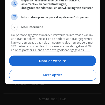
Gepersonaliseerde advertenties en content,
advertentie- en contentmetingen,
doelgroepenonderzoek en ontwikkeling van diensten
Informatie op een apparaat opslaan en/of openen
Meer informatie
Uw persoonsgegevens worden verwerkt en informatie van uw
Channels
apparaat (cookies, unieke ID's en andere apparaatgegevens)
kan worden opgeslagen door, geopend door en gedeeld met
332 partners of specifiek door deze site worden gebruikt. Wij
en onze partners kunnen precieze geolocatiegegevens
gebruiken.
Lijst met partners.
Wie is FWD
Privacybeleid
Bepaalde leveranciers kunnen uw persoonsgegevens
Naar de website
verwerken op basis van gerechtvaardigd belang. U kunt
Adverteren
Contact
hiertegen bezwaar maken door uw opties hieronder te
beheren. Zoek onderaan deze pagina of in het sitemenu naar
Meer opties
Cookies
Disclaimer
een link om uw toestemming te beheren of in te trekken via de
privacy- en cookie-instellingen.
Gebruiksvoorwaarden
© 2010-2026 | FWD