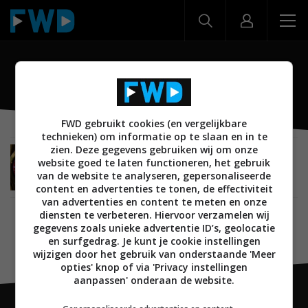
Seiko
FWD gebruikt cookies (en vergelijkbare
technieken) om informatie op te slaan en in te
zien. Deze gegevens gebruiken wij om onze
MOBILE
07 FEBRUARI 2019
website goed te laten functioneren, het gebruik
Zo maak je van je Android Wear-smartwatch een
van de website te analyseren, gepersonaliseerde
Rolex, Breitling of Tag Heuer Carrera
content en advertenties te tonen, de effectiviteit
van advertenties en content te meten en onze
diensten te verbeteren. Hiervoor verzamelen wij
gegevens zoals unieke advertentie ID’s, geolocatie
en surfgedrag. Je kunt je cookie instellingen
wijzigen door het gebruik van onderstaande 'Meer
opties' knop of via 'Privacy instellingen
aanpassen' onderaan de website.